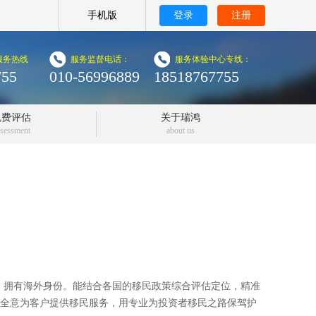
手机版
登录
注册
时服务热线
服务监督电话：
服务体验中心专线：
755
010-56996889
18518767755
免费评估
关于瑞鸿
ssessment
about us
4年，拥有海外身份。能结合各国的移民政策综合评估定位，精准
全意为客户提供移民服务，用专业为投资者移民之路保驾护