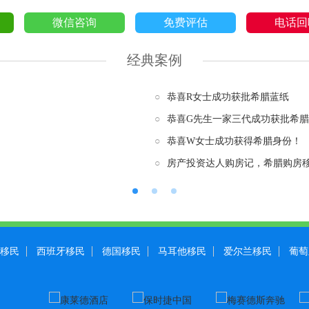
微信咨询
免费评估
电话回
经典案例
○
恭喜R女士成功获批希腊蓝纸
○
恭喜G先生一家三代成功获批希
○
恭喜W女士成功获得希腊身份！
○
房产投资达人购房记，希腊购房
移民
西班牙移民
德国移民
马耳他移民
爱尔兰移民
葡萄