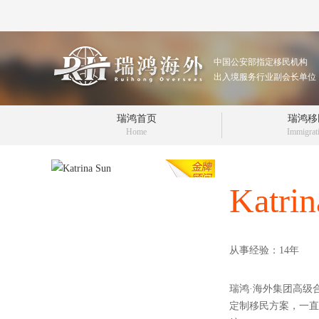
中国公安部指定移民机构
出入境服务行业副会长单位
瑞鸿首页
瑞鸿移
Home
Immigrat
Katrin
从事经验：
14
年
瑞鸿·海外集团高级
定制移民方案，一直