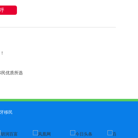
呼
○
移民爱
腊！
○
捷报！
○
成功源
移民优质所选
○
恭喜L
牙移民