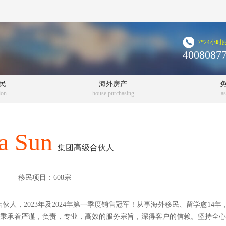
7*24小
4008087
民
海外房产
ion
house purchasing
a
a Sun
集团高级合伙人
移民项目：
608
宗
合伙人，2023年及2024年第一季度销售冠军！从事海外移民、留学愈1
秉承着严谨，负责，专业，高效的服务宗旨，深得客户的信赖。坚持全心