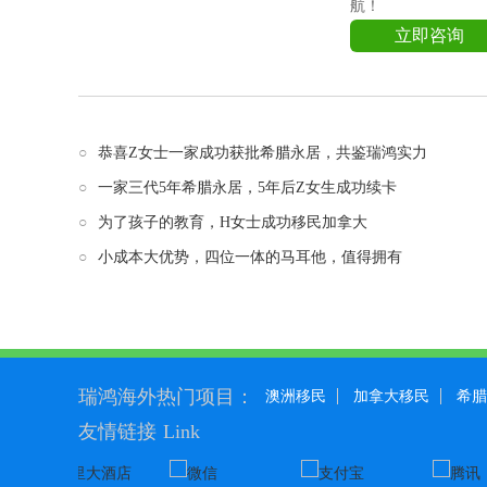
航！
立即咨询
○
恭喜Z女士一家成功获批希腊永居，共鉴瑞鸿实力
○
一家三代5年希腊永居，5年后Z女生成功续卡
○
为了孩子的教育，H女士成功移民加拿大
○
小成本大优势，四位一体的马耳他，值得拥有
瑞鸿海外热门项目：
澳洲移民
加拿大移民
希腊
友情链接
Link